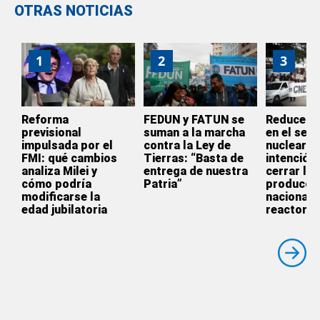
OTRAS NOTICIAS
1
2
3
Reforma
FEDUN y FATUN se
Reducen s
previsional
suman a la marcha
en el sect
impulsada por el
contra la Ley de
nuclear: “
FMI: qué cambios
Tierras: “Basta de
intención 
analiza Milei y
entrega de nuestra
cerrar la
cómo podría
Patria”
producci
modificarse la
nacional 
edad jubilatoria
reactores