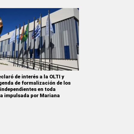
claró de interés a la OLTI y
genda de formalización de los
 independientes en toda
a impulsada por Mariana