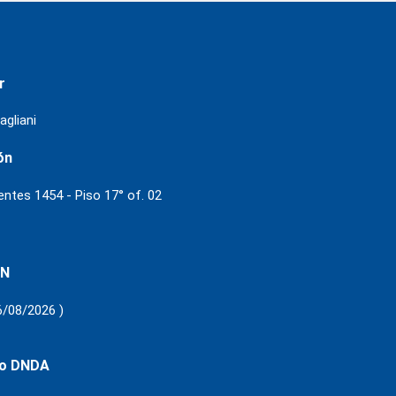
r
agliani
ón
ientes 1454 - Piso 17° of. 02
 N
6/08/2026 )
ro DNDA