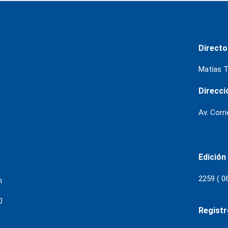
Directo
Matías T
Direcci
Av. Corr
Edición
2259 ( 0
m
0
Regist