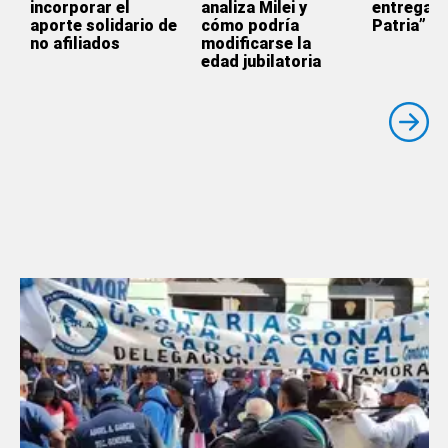
incorporar el
analiza Milei y
entrega d
aporte solidario de
cómo podría
Patria”
no afiliados
modificarse la
edad jubilatoria