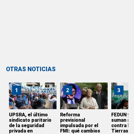
OTRAS NOTICIAS
1
2
3
UPSRA, el último
Reforma
FEDUN y 
sindicato paritario
previsional
suman a l
de la seguridad
impulsada por el
contra la 
privada en
FMI: qué cambios
Tierras: 