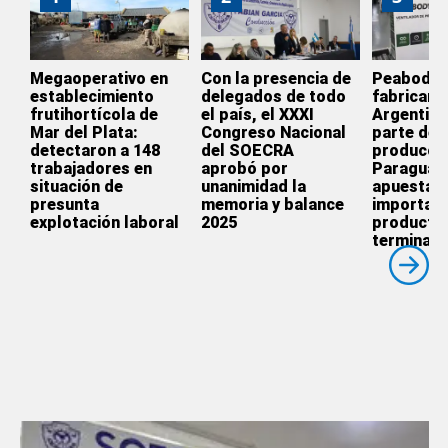
Megaoperativo en
Con la presencia de
Peabody d
establecimiento
delegados de todo
fabricar e
frutihortícola de
el país, el XXXI
Argentina
Mar del Plata:
Congreso Nacional
parte de l
detectaron a 148
del SOECRA
producció
trabajadores en
aprobó por
Paraguay
situación de
unanimidad la
apuesta p
presunta
memoria y balance
importar
explotación laboral
2025
producto
terminado