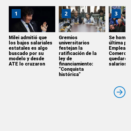
1
2
3
Milei admitió que
Gremios
Se homol
los bajos salariales
universitarios
última par
estatales es algo
festejan la
Empleado
buscado por su
ratificación de la
Comercio
modelo y desde
ley de
quedaron 
ATE lo cruzaron
financiamiento:
salarios
“Conquista
histórica”