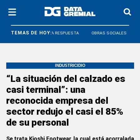
TEMAS DE HOY:
DERECHO A RESPUESTA
OBRAS SOCIALES
INDUSTRICIDIO
“La situación del calzado es
casi terminal”: una
reconocida empresa del
sector redujo el casi el 85%
de su personal
Se trata Kioshi Footwear, la cual está acorralada