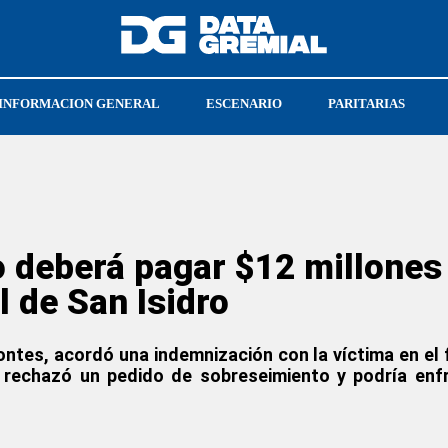
INFORMACION GENERAL
ESCENARIO
PARITARIAS
ATE NACIONAL
ARMANDO CAVALIERI
io deberá pagar $12 millone
l de San Isidro
ontes, acordó una indemnización con la víctima en el f
 rechazó un pedido de sobreseimiento y podría enfr