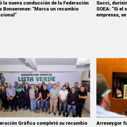
 la nueva conducción de la Federación
Succi, durísi
a Bonaerense: “Marca un recambio
SOEA: “Si el 
cional”
empresas, se 
eración Gráfica completó su recambio
Arreseygor fu