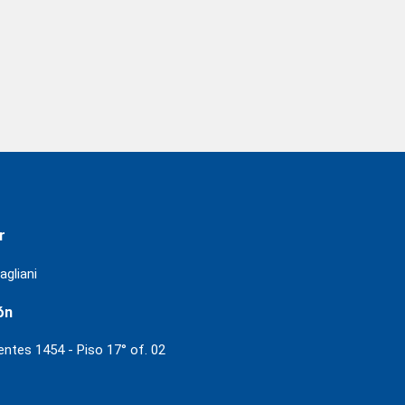
r
agliani
ón
ientes 1454 - Piso 17° of. 02