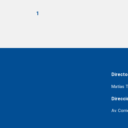
1
Directo
Matías T
Direcci
Av. Corr