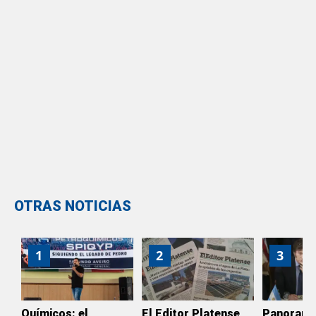
OTRAS NOTICIAS
1
2
3
Químicos: el
El Editor Platense
Panoram