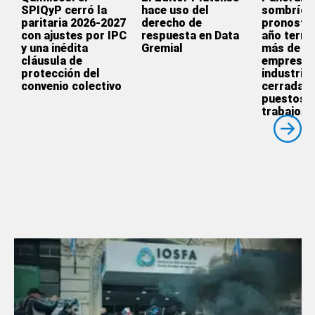
SPIQyP cerró la
hace uso del
sombrío:
paritaria 2026-2027
derecho de
pronostic
con ajustes por IPC
respuesta en Data
año termi
y una inédita
Gremial
más de 3.
cláusula de
empresas
protección del
industrial
convenio colectivo
cerradas 
puestos 
trabajos