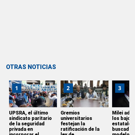
OTRAS NOTICIAS
1
2
3
UPSRA, el último
Gremios
Milei admi
sindicato paritario
universitarios
los bajos 
de la seguridad
festejan la
estatales
privada en
ratificación de la
buscado p
incorporar el
ley de
modelo y