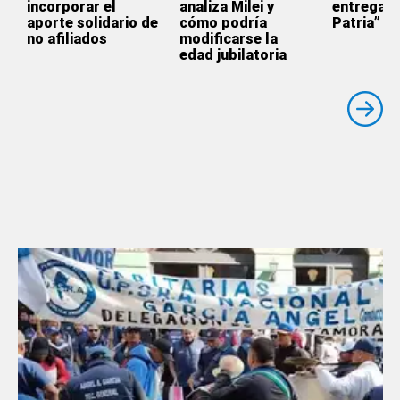
incorporar el
analiza Milei y
entrega d
aporte solidario de
cómo podría
Patria”
no afiliados
modificarse la
edad jubilatoria