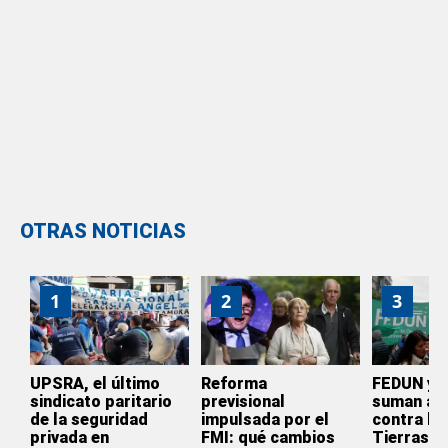
OTRAS NOTICIAS
1
2
3
UPSRA, el último
Reforma
FEDUN y 
sindicato paritario
previsional
suman a l
de la seguridad
impulsada por el
contra la 
privada en
FMI: qué cambios
Tierras: 