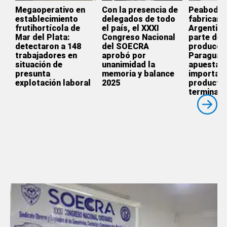
Megaoperativo en
Con la presencia de
Peabody d
establecimiento
delegados de todo
fabricar e
frutihortícola de
el país, el XXXI
Argentina
Mar del Plata:
Congreso Nacional
parte de l
detectaron a 148
del SOECRA
producció
trabajadores en
aprobó por
Paraguay
situación de
unanimidad la
apuesta p
presunta
memoria y balance
importar
explotación laboral
2025
producto
terminado