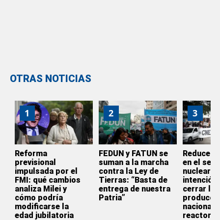
OTRAS NOTICIAS
1
2
3
Reforma
FEDUN y FATUN se
Reducen s
previsional
suman a la marcha
en el sect
impulsada por el
contra la Ley de
nuclear: “
FMI: qué cambios
Tierras: “Basta de
intención 
analiza Milei y
entrega de nuestra
cerrar la
cómo podría
Patria”
producci
modificarse la
nacional 
edad jubilatoria
reactores