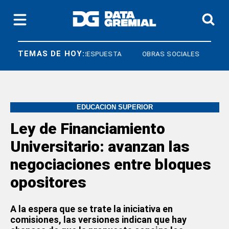
TEMAS DE HOY:
DERECHO A RESPUESTA
OBRAS SOCIALES
EDUCACION SUPERIOR
Ley de Financiamiento
Universitario: avanzan las
negociaciones entre bloques
opositores
A la espera que se trate la iniciativa en
comisiones, las versiones indican que hay