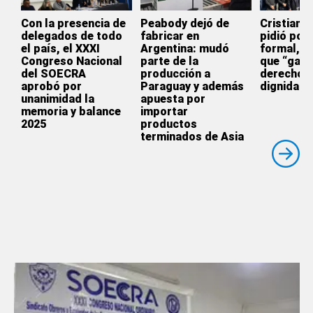
Con la presencia de
Peabody dejó de
Cristian 
delegados de todo
fabricar en
pidió por 
el país, el XXXI
Argentina: mudó
formal, el
Congreso Nacional
parte de la
que “gara
del SOECRA
producción a
derechos 
aprobó por
Paraguay y además
dignidad”
unanimidad la
apuesta por
memoria y balance
importar
2025
productos
terminados de Asia