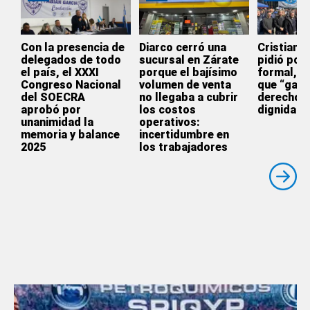
Con la presencia de
Diarco cerró una
Cristian 
delegados de todo
sucursal en Zárate
pidió por 
el país, el XXXI
porque el bajísimo
formal, el
Congreso Nacional
volumen de venta
que “gara
del SOECRA
no llegaba a cubrir
derechos 
aprobó por
los costos
dignidad”
unanimidad la
operativos:
memoria y balance
incertidumbre en
2025
los trabajadores