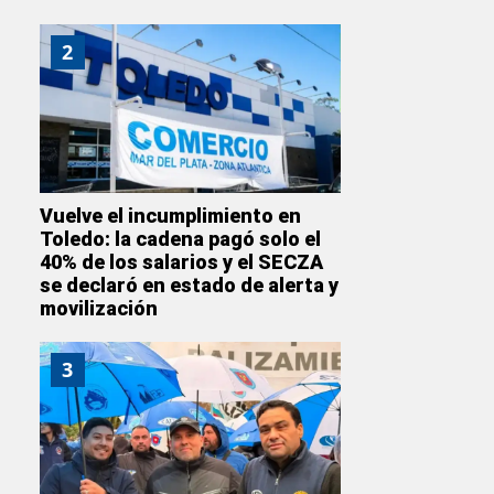
2
Vuelve el incumplimiento en
Toledo: la cadena pagó solo el
40% de los salarios y el SECZA
se declaró en estado de alerta y
movilización
3