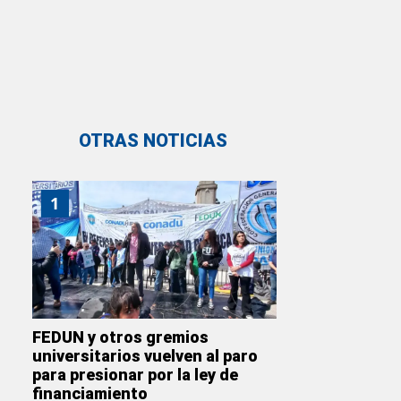
OTRAS NOTICIAS
1
FEDUN y otros gremios
universitarios vuelven al paro
para presionar por la ley de
financiamiento