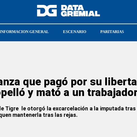
INFORMACION GENERAL
ESCENARIO
PARITARIAS
MAR DEL PLATA
ESTEBAN CABELLO
fianza que pagó por su libert
pelló y mató a un trabajado
e Tigre le otorgó la excarcelación a la imputada tras
quen mantenerla tras las rejas.