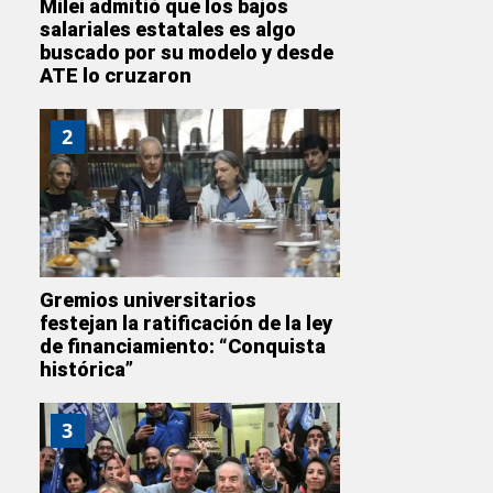
Milei admitió que los bajos
salariales estatales es algo
buscado por su modelo y desde
ATE lo cruzaron
2
Gremios universitarios
festejan la ratificación de la ley
de financiamiento: “Conquista
histórica”
3