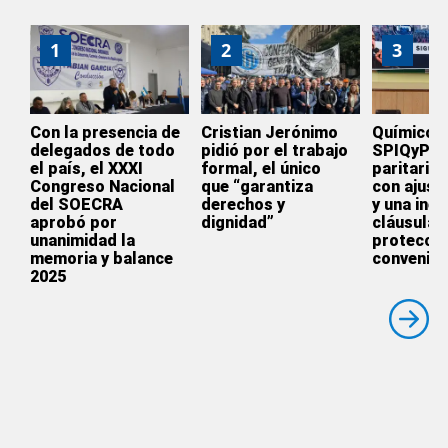
1
2
3
Con la presencia de
Cristian Jerónimo
Químicos:
delegados de todo
pidió por el trabajo
SPIQyP ce
el país, el XXXI
formal, el único
paritaria
Congreso Nacional
que “garantiza
con ajust
del SOECRA
derechos y
y una inéd
aprobó por
dignidad”
cláusula 
unanimidad la
protecció
memoria y balance
convenio 
2025