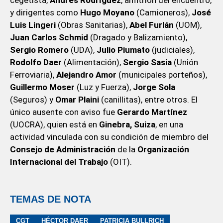
cegetista,
Andrés Rodríguez
, anfitrión del encuentro,
y dirigentes como
Hugo Moyano
(Camioneros),
José
Luis Lingeri
(Obras Sanitarias),
Abel Furlán
(UOM),
Juan Carlos Schmid
(Dragado y Balizamiento),
Sergio
Romero
(UDA),
Julio Piumato
(judiciales),
Rodolfo Daer
(Alimentación),
Sergio Sasia
(Unión
Ferroviaria),
Alejandro Amor
(municipales porteños),
Guillermo Moser
(Luz y Fuerza),
Jorge Sola
(Seguros) y
Omar Plaini
(canillitas), entre otros. El
único ausente con aviso fue
Gerardo Martínez
(UOCRA), quien está en
Ginebra, Suiza
, en una
actividad vinculada con su condición de miembro del
Consejo de Administración
de la
Organización
Internacional del Trabajo
(OIT).
TEMAS DE NOTA
CGT
HÉCTOR DAER
PATRICIA BULLRICH