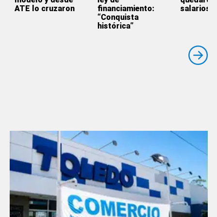
ATE lo cruzaron
financiamiento:
salarios
“Conquista
histórica”