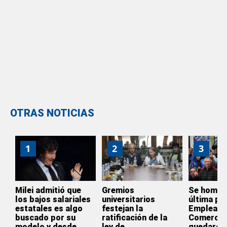
OTRAS NOTICIAS
1
2
3
Milei admitió que
Gremios
Se homol
los bajos salariales
universitarios
última par
estatales es algo
festejan la
Empleado
buscado por su
ratificación de la
Comercio
modelo y desde
ley de
quedaron 