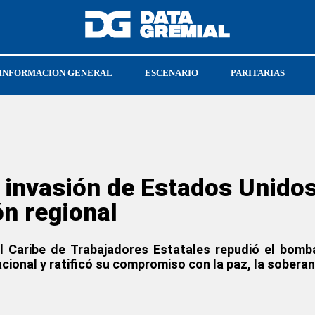
INFORMACION GENERAL
ESCENARIO
PARITARIAS
ATE NACIONAL
ARMANDO CAVALIERI
invasión de Estados Unidos
ón regional
l Caribe de Trabajadores Estatales repudió el bom
cional y ratificó su compromiso con la paz, la soberaní