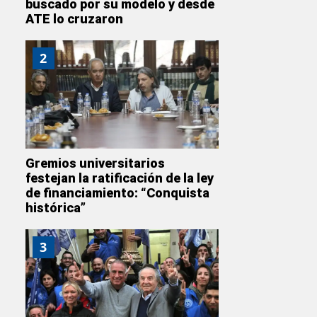
buscado por su modelo y desde
ATE lo cruzaron
2
Gremios universitarios
festejan la ratificación de la ley
de financiamiento: “Conquista
histórica”
3