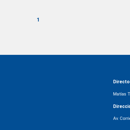
1
Directo
Matías T
Direcci
Av. Corr