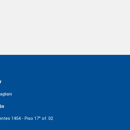
r
agliani
ón
ientes 1454 - Piso 17° of. 02