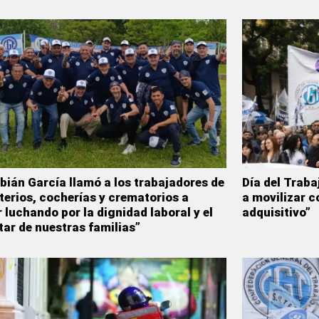
bián García llamó a los trabajadores de
Día del Traba
erios, cocherías y crematorios a
a movilizar c
r luchando por la dignidad laboral y el
adquisitivo”
tar de nuestras familias”