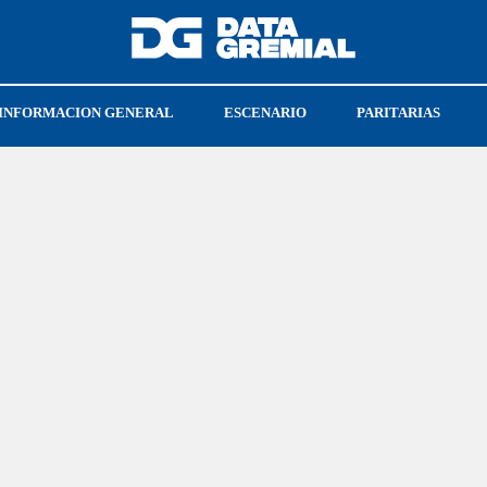
INFORMACION GENERAL
ESCENARIO
PARITARIAS
CO
CRISTIAN JERÓNIMO
SOECRA