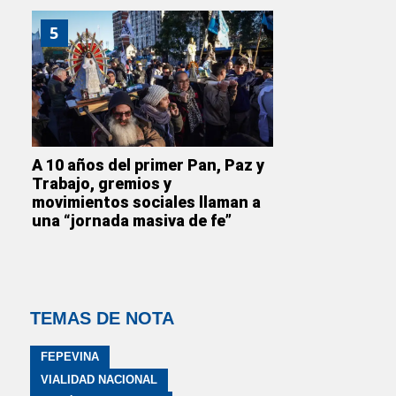
5
A 10 años del primer Pan, Paz y
Trabajo, gremios y
movimientos sociales llaman a
una “jornada masiva de fe”
TEMAS DE NOTA
FEPEVINA
VIALIDAD NACIONAL