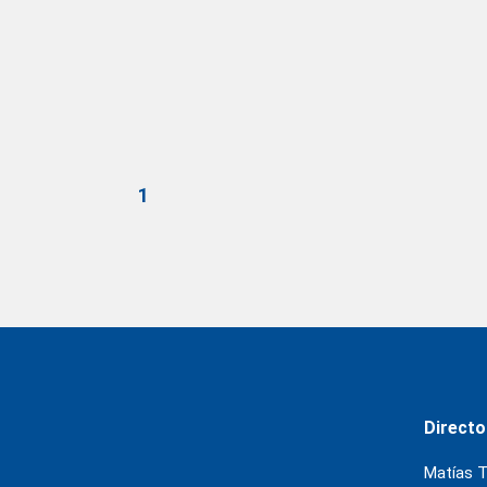
1
Directo
Matías T