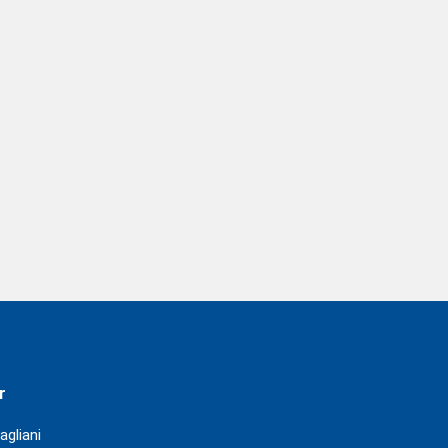
r
agliani