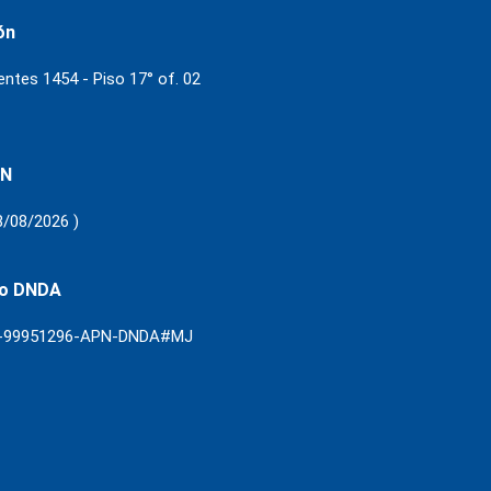
ón
ientes 1454 - Piso 17° of. 02
 N
8/08/2026 )
ro DNDA
3-99951296-APN-DNDA#MJ