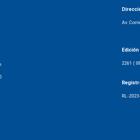
Direcci
Av. Corr
Edición
2261 ( 0
m
0
Regist
RL-202