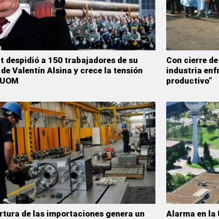
t despidió a 150 trabajadores de su
Con cierre de
 de Valentín Alsina y crece la tensión
industria enf
a UOM
productivo”
rtura de las importaciones genera un
Alarma en la