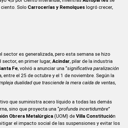
r ciento. Solo
Carrocerías y Remolques
logró crecer,
el sector es generalizada, pero esta semana se hizo
 sector, en primer lugar,
Acindar
, pilar de la industria
Santa Fe
, volvió a anunciar una “
significativa paralización
ía, entre el 25 de octubre y el 1 de noviembre. Según la
mpleja dualidad que trasciende la mera caída de ventas,
uctivo que suministra acero líquido a todas las demás
erna, sino que proyecta una “
profunda incertidumbre
”
nión Obrera Metalúrgica
(UOM) de
Villa Constitució
n
tigar el impacto social de las suspensiones y evitar los