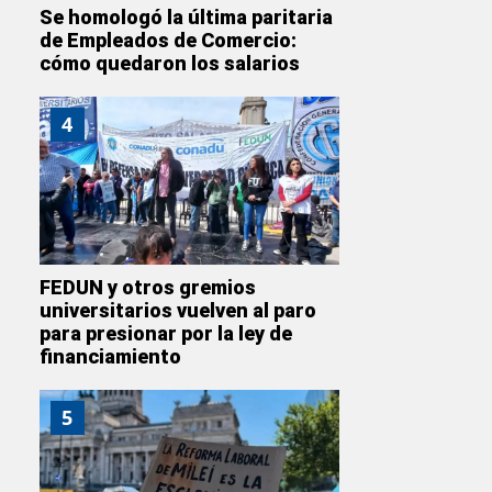
Se homologó la última paritaria
de Empleados de Comercio:
cómo quedaron los salarios
4
FEDUN y otros gremios
universitarios vuelven al paro
para presionar por la ley de
financiamiento
5