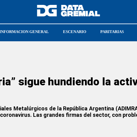
INFORMACION GENERAL
ESCENARIO
PARITARIAS
DUN
ria” sigue hundiendo la acti
iales Metalúrgicos de la República Argentina (ADIMRA)
r coronavirus. Las grandes firmas del sector, con prob