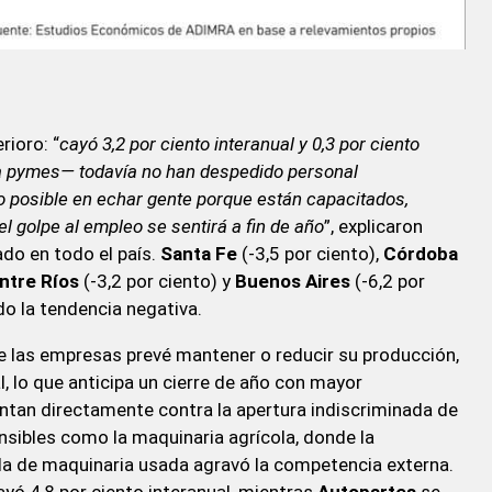
rioro: “
cayó 3,2 por ciento interanual y 0,3 por ciento
 pymes— todavía no han despedido personal
lo posible en echar gente porque están capacitados,
l golpe al empleo se sentirá a fin de año
”, explicaron
do en todo el país.
Santa Fe
(-3,5 por ciento),
Córdoba
ntre Ríos
(-3,2 por ciento) y
Buenos Aires
(-6,2 por
do la tendencia negativa.
de las empresas prevé mantener o reducir su producción,
l, lo que anticipa un cierre de año con mayor
ntan directamente contra la apertura indiscriminada de
sibles como la maquinaria agrícola, donde la
da de maquinaria usada agravó la competencia externa.
yó 4,8 por ciento interanual, mientras
Autopartes
se