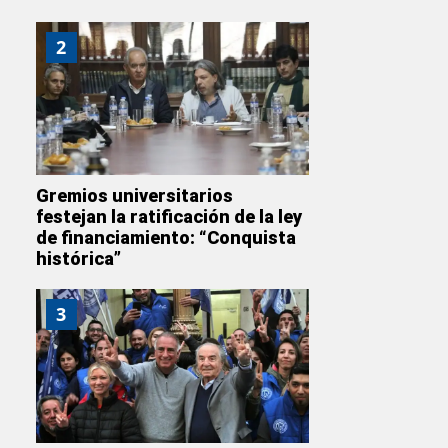
2
Gremios universitarios
festejan la ratificación de la ley
de financiamiento: “Conquista
histórica”
3