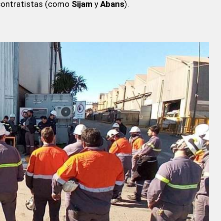
contratistas (como
Sijam
y
Abans
).