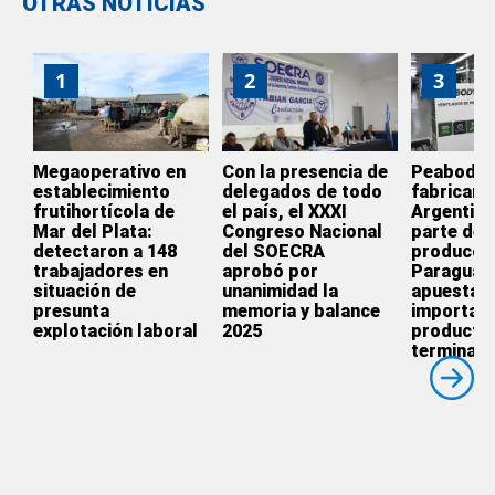
OTRAS NOTICIAS
1
2
3
Megaoperativo en
Con la presencia de
Peabody d
establecimiento
delegados de todo
fabricar e
frutihortícola de
el país, el XXXI
Argentina
Mar del Plata:
Congreso Nacional
parte de l
detectaron a 148
del SOECRA
producció
trabajadores en
aprobó por
Paraguay
situación de
unanimidad la
apuesta p
presunta
memoria y balance
importar
explotación laboral
2025
producto
terminado