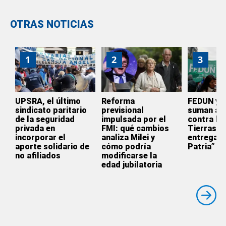
OTRAS NOTICIAS
1
2
3
UPSRA, el último
Reforma
FEDUN y 
sindicato paritario
previsional
suman a l
de la seguridad
impulsada por el
contra la 
privada en
FMI: qué cambios
Tierras: 
incorporar el
analiza Milei y
entrega d
aporte solidario de
cómo podría
Patria”
no afiliados
modificarse la
edad jubilatoria